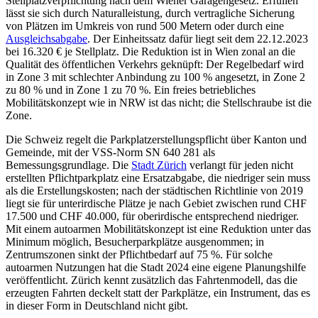
Stellplatzverpflichtung nach dem Wiener Garagengesetz. Erfüllen
lässt sie sich durch Naturalleistung, durch vertragliche Sicherung
von Plätzen im Umkreis von rund 500 Metern oder durch eine
Ausgleichsabgabe
. Der Einheitssatz dafür liegt seit dem 22.12.2023
bei 16.320 € je Stellplatz. Die Reduktion ist in Wien zonal an die
Qualität des öffentlichen Verkehrs geknüpft: Der Regelbedarf wird
in Zone 3 mit schlechter Anbindung zu 100 % angesetzt, in Zone 2
zu 80 % und in Zone 1 zu 70 %. Ein freies betriebliches
Mobilitätskonzept wie in NRW ist das nicht; die Stellschraube ist die
Zone.
Die Schweiz regelt die Parkplatzerstellungspflicht über Kanton und
Gemeinde, mit der VSS-Norm SN 640 281 als
Bemessungsgrundlage. Die
Stadt Zürich
verlangt für jeden nicht
erstellten Pflichtparkplatz eine Ersatzabgabe, die niedriger sein muss
als die Erstellungskosten; nach der städtischen Richtlinie von 2019
liegt sie für unterirdische Plätze je nach Gebiet zwischen rund CHF
17.500 und CHF 40.000, für oberirdische entsprechend niedriger.
Mit einem autoarmen Mobilitätskonzept ist eine Reduktion unter das
Minimum möglich, Besucherparkplätze ausgenommen; in
Zentrumszonen sinkt der Pflichtbedarf auf 75 %. Für solche
autoarmen Nutzungen hat die Stadt 2024 eine eigene Planungshilfe
veröffentlicht. Zürich kennt zusätzlich das Fahrtenmodell, das die
erzeugten Fahrten deckelt statt der Parkplätze, ein Instrument, das es
in dieser Form in Deutschland nicht gibt.