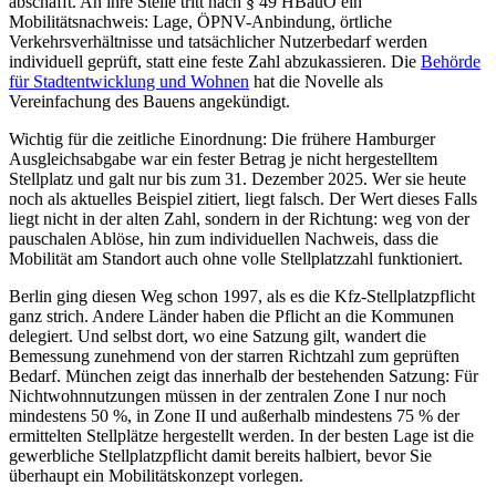
abschafft. An ihre Stelle tritt nach § 49 HBauO ein
Mobilitätsnachweis: Lage, ÖPNV-Anbindung, örtliche
Verkehrsverhältnisse und tatsächlicher Nutzerbedarf werden
individuell geprüft, statt eine feste Zahl abzukassieren. Die
Behörde
für Stadtentwicklung und Wohnen
hat die Novelle als
Vereinfachung des Bauens angekündigt.
Wichtig für die zeitliche Einordnung: Die frühere Hamburger
Ausgleichsabgabe war ein fester Betrag je nicht hergestelltem
Stellplatz und galt nur bis zum 31. Dezember 2025. Wer sie heute
noch als aktuelles Beispiel zitiert, liegt falsch. Der Wert dieses Falls
liegt nicht in der alten Zahl, sondern in der Richtung: weg von der
pauschalen Ablöse, hin zum individuellen Nachweis, dass die
Mobilität am Standort auch ohne volle Stellplatzzahl funktioniert.
Berlin ging diesen Weg schon 1997, als es die Kfz-Stellplatzpflicht
ganz strich. Andere Länder haben die Pflicht an die Kommunen
delegiert. Und selbst dort, wo eine Satzung gilt, wandert die
Bemessung zunehmend von der starren Richtzahl zum geprüften
Bedarf. München zeigt das innerhalb der bestehenden Satzung: Für
Nichtwohnnutzungen müssen in der zentralen Zone I nur noch
mindestens 50 %, in Zone II und außerhalb mindestens 75 % der
ermittelten Stellplätze hergestellt werden. In der besten Lage ist die
gewerbliche Stellplatzpflicht damit bereits halbiert, bevor Sie
überhaupt ein Mobilitätskonzept vorlegen.