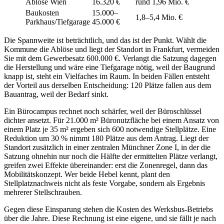
Ablöse Wien
16.320 €
rund 1,96 Mio. €
Baukosten
15.000–
1,8–5,4 Mio. €
Parkhaus/Tiefgarage
45.000 €
Die Spannweite ist beträchtlich, und das ist der Punkt. Wählt die
Kommune die Ablöse und liegt der Standort in Frankfurt, vermeiden
Sie mit dem Gewerbesatz 600.000 €. Verlangt die Satzung dagegen
die Herstellung und wäre eine Tiefgarage nötig, weil der Baugrund
knapp ist, steht ein Vielfaches im Raum. In beiden Fällen entsteht
der Vorteil aus derselben Entscheidung: 120 Plätze fallen aus dem
Bauantrag, weil der Bedarf sinkt.
Ein Bürocampus rechnet noch schärfer, weil der Büroschlüssel
dichter ansetzt. Für 21.000 m² Büronutzfläche bei einem Ansatz von
einem Platz je 35 m² ergeben sich 600 notwendige Stellplätze. Eine
Reduktion um 30 % nimmt 180 Plätze aus dem Antrag. Liegt der
Standort zusätzlich in einer zentralen Münchner Zone I, in der die
Satzung ohnehin nur noch die Hälfte der ermittelten Plätze verlangt,
greifen zwei Effekte übereinander: erst die Zonenregel, dann das
Mobilitätskonzept. Wer beide Hebel kennt, plant den
Stellplatznachweis nicht als feste Vorgabe, sondern als Ergebnis
mehrerer Stellschrauben.
Gegen diese Einsparung stehen die Kosten des Werksbus-Betriebs
über die Jahre. Diese Rechnung ist eine eigene, und sie fällt je nach