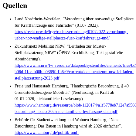
Quellen
Land Nordrhein-Westfalen, “Verordnung über notwendige Stellplätze
für Kraftfahrzeuge und Fahrräder” (01.07.2022).
https://recht.nrw.de/lrgv/rechtsverordnung/01072022-verordnung-
ueber-notwendige-stellplaetze-fuer-kraftfahrzeuge-und/
Zukunftsnetz Mobilität NRW, “Leitfaden zur Muster-
Stellplatzsatzung NRW” (ÖPNV-Erschließung, Takt-gestaffelte
Abminderung).
https://www.in.nrw/lw_resource/datapool/systemfiles/elements/files/b
b06d-11ee-b00b-a0369fe1b6c9/current/document/znm-nrw-leitfaden-
stellplatzsatzung-2023.pdf
Freie und Hansestadt Hamburg, “Hamburgische Bauordnung, § 49
Grundstücksbezogene Mobilität” (Neufassung, in Kraft ab
01.01.2026; nichtamtliche Lesefassung).
https://www.hamburg.de/resource/blob/1120174/a1f3778eb712e7a956
bauordnung-hbauo-2025-nichtamtliche-lesefassung-data.pdf
Behörde für Stadtentwicklung und Wohnen Hamburg, “Neue
Bauordnung: Das Bauen in Hamburg wird ab 2026 einfacher”.
https://www.hamburg.de/politik-und-