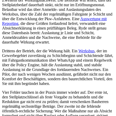
Zweitens der Wirkungsnachweis. Die Behörde will sehen, dass der
Stellplatzbedarf dauerhaft sinkt, nicht nur im Eröffnungsmonat.
Belastbar wird das über Anmelde- und Auslastungsdaten des
Werksbus, über die Zahl der regelmäßigen Fahrgäste je Schicht und
über die Entwicklung der Pkw-Anfahrten. Eine
Auswertung mit
Reporting
, die diese Größen fortlaufend liefert, verwandelt eine
Absichtserklärung in einen prüffähigen Beleg. Ryde stellt genau
diese Datenbasis bereit: Auslastung je Linie und Schicht,
Anmeldezahlen und die Nachweise, die eine Behörde für die
dauerhafte Wirkung erwartet.
Drittens der Betrieb, der die Wirkung hält. Ein
Werksbus
, der im
Gewerbegebiet zuverlässig zu Schichtbeginn und Schichtende fährt,
mit Fahrgastkommunikation über WhatsApp und einem Regelwerk
über die Policy Engine, hält die Auslastung stabil, und stabile
Auslastung ist die Grundlage des fortdauernden Nachweises. Ein
Pilot, der nach wenigen Wochen ausdünnt, gefährdet nicht nur den
Komfort der Beschäftigten, sondern den baurechtlichen Vorteil, den
Sie mit ihm begründet haben.
Vier Fehler tauchen in der Praxis immer wieder auf. Der erste ist,
den Stellplatzschlüssel als feste Vorgabe zu behandeln und die
Reduktion gar nicht erst zu prüfen; damit verschenken Bauherren
regelmäßig sechsstellige Beträge. Der zweite ist die fehlende
öffentlich-rechtliche Sicherung: Wer die Maßnahme nur als Absicht
formuliert und nicht über Baulast oder Auflage verankert, riskiert,