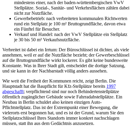
mindestens einer, nach der baden-württembergischen VwV
Stellplätze. Sozial-, Sanitär- und Verkehrsflächen zählen dabei
nicht zur Nutzfläche.
Gewerbebetrieb: nach verbreiteten kommunalen Richtwerten
rund ein Stellplatz je 100 m² Bruttogrundfläche, davon etwa
ein Fünftel für Besucher.
Verkauf und Handel: nach der VwV Stellplätze ein Stellplatz
je 30 bis 50 m² Verkaufsnutzfläche.
Verbreitet ist dabei ein Irrtum: Der Büroschlüssel ist dichter, als viele
annehmen, weil er auf die Nutzfläche bezieht; der Gewerbeschlüssel
auf die Bruttogrundfläche wirkt lockerer. Es gibt keine bundesweite
Konstante. Was in Ihrer Stadt gilt, entscheidet die dortige Satzung,
und sie kann in der Nachbarstadt völlig anders aussehen.
Wie weit die Freiheit der Kommunen reicht, zeigt Berlin. Die
Hauptstadt hat die Baupflicht für Kfz-Stellplätze bereits
1997
abgeschafft
; verpflichtend sind nur noch Behindertenstellplätze
öffentlich zugänglicher Gebäude sowie Fahrradabstellplätze. Ein
Neubau in Berlin schuldet also keinen einzigen Auto-
Pflichtstellplatz. Das ist der Extrempunkt einer Bewegung, die
vielerorts erst begonnen hat, und es ist der Grund, warum Sie den
Stellplatzschlüssel Ihres Standorts immer konkret nachschlagen
müssen, statt ihn aus dem Gedächtnis anzusetzen.