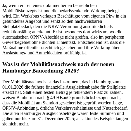
Ja, wenn er Teil eines dokumentierten betrieblichen
Mobilitätskonzepts ist und die bedarfssenkende Wirkung belegt
wird. Ein Werksbus verlagert Beschäftigte vom eigenen Pkw in ein
gebündeltes Angebot und senkt so den nachweisbaren
Stellplatzbedarf, den die NRW-Verordnung ausdrücklich als
reduktionsfähig anerkennt. Er ist besonders dort wirksam, wo die
automatischen ÖPNV-Abschläge nicht greifen, also im peripheren
Gewerbegebiet ohne dichten Linientakt. Entscheidend ist, dass die
Maßnahme öffentlich-rechtlich gesichert und ihre Wirkung über
Auslastungs- und Anmeldedaten prüffähig ist.
Was ist der Mobilitätsnachweis nach der neuen
Hamburger Bauordnung 2026?
Der Mobilitätsnachweis ist das Instrument, das in Hamburg zum
01.01.2026 die frühere finanzielle Ausgleichsabgabe für Stellplätze
ersetzt hat. Statt einen festen Betrag je fehlendem Platz zu zahlen,
weisen Bauherren nach § 49 HBauO grundstücksbezogen nach,
dass die Mobilität am Standort gesichert ist; geprüft werden Lage,
ÖPNV-Anbindung, örtliche Verkehrsverhältnisse und Nutzerbedarf.
Die alten Hamburger Ausgleichsbeträge waren feste Summen und
galten nur bis zum 31. Dezember 2025; als aktuelles Beispiel taugen
sie nicht mehr.