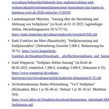
verwaltung/behoerden/behoerde-fuer-stadtentwicklung-und-
wohnen/aktuelles/pressemeldungen/neue-bauordnung-das-bauen-in-
hamburg-wird-ab-2026-einfacher-1130318
Landeshauptstadt München, “Satzung über die Herstellung und
Ablösung von Stellplätzen” (in Kraft ab 01.10.2025; lagebedingte
Ablöse, Herstellungsquoten 50 %/75 %).
https://stadt.muenchen.de/rathaus/stadtrecht/vorschrift/926.pdf
Stadt Frankfurt am Main (Bauaufsicht), “Stellplatzsatzung und
Stellplatzzahlen” (Ablösebetrag Gewerbe 5.000 €, Reduzierung bis
50 %).
https://www.bauaufsicht-
frankfurt.de/fileadmin/Downloads__alle/Rechtsgrundlagen_und_Satzu
Stadt Wuppertal, “Stellplatz-Ablöse-Satzung” (in Kraft ab
08.05.2025; einheitlich 7.200 €, ermäßigt 3.600 €, Dokument 6-35).
https://www.wuppertal.de/rathaus-
buergerservice/verwaltung/politik/stadtrecht-dokumente/6-35.pdf
Architektenkammer Baden-Württemberg, “VwV Stellplätze”
(Richtzahlen; Büro 1 je 30–40 m², Verkauf 1 je 30–50 m², Merkblatt
593).
https://www.akbw.de/fileadmin/download/dokumenten_datenbank/AK
Stellplaetze.pdf