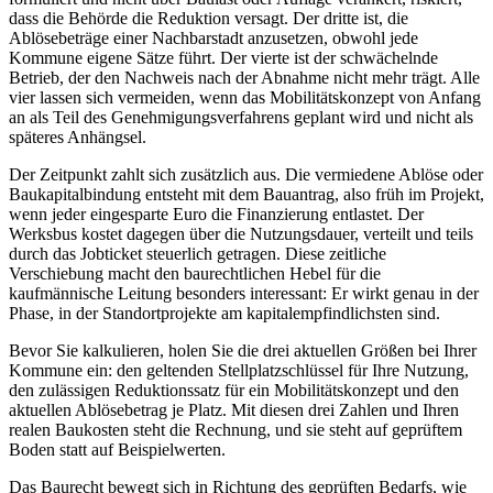
dass die Behörde die Reduktion versagt. Der dritte ist, die
Ablösebeträge einer Nachbarstadt anzusetzen, obwohl jede
Kommune eigene Sätze führt. Der vierte ist der schwächelnde
Betrieb, der den Nachweis nach der Abnahme nicht mehr trägt. Alle
vier lassen sich vermeiden, wenn das Mobilitätskonzept von Anfang
an als Teil des Genehmigungsverfahrens geplant wird und nicht als
späteres Anhängsel.
Der Zeitpunkt zahlt sich zusätzlich aus. Die vermiedene Ablöse oder
Baukapitalbindung entsteht mit dem Bauantrag, also früh im Projekt,
wenn jeder eingesparte Euro die Finanzierung entlastet. Der
Werksbus kostet dagegen über die Nutzungsdauer, verteilt und teils
durch das Jobticket steuerlich getragen. Diese zeitliche
Verschiebung macht den baurechtlichen Hebel für die
kaufmännische Leitung besonders interessant: Er wirkt genau in der
Phase, in der Standortprojekte am kapitalempfindlichsten sind.
Bevor Sie kalkulieren, holen Sie die drei aktuellen Größen bei Ihrer
Kommune ein: den geltenden Stellplatzschlüssel für Ihre Nutzung,
den zulässigen Reduktionssatz für ein Mobilitätskonzept und den
aktuellen Ablösebetrag je Platz. Mit diesen drei Zahlen und Ihren
realen Baukosten steht die Rechnung, und sie steht auf geprüftem
Boden statt auf Beispielwerten.
Das Baurecht bewegt sich in Richtung des geprüften Bedarfs, wie