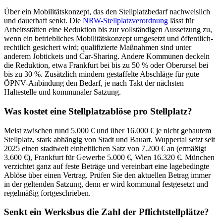
Über ein Mobilitätskonzept, das den Stellplatzbedarf nachweislich
und dauerhaft senkt. Die
NRW-Stellplatzverordnung
lässt für
Arbeitsstätten eine Reduktion bis zur vollständigen Aussetzung zu,
wenn ein betriebliches Mobilitätskonzept umgesetzt und öffentlich-
rechtlich gesichert wird; qualifizierte Maßnahmen sind unter
anderem Jobtickets und Car-Sharing. Andere Kommunen deckeln
die Reduktion, etwa Frankfurt bei bis zu 50 % oder Oberursel bei
bis zu 30 %. Zusätzlich mindern gestaffelte Abschläge für gute
ÖPNV-Anbindung den Bedarf, je nach Takt der nächsten
Haltestelle und kommunaler Satzung.
Was kostet eine Stellplatzablöse pro Stellplatz?
Meist zwischen rund 5.000 € und über 16.000 € je nicht gebautem
Stellplatz, stark abhängig von Stadt und Bauart. Wuppertal setzt seit
2025 einen stadtweit einheitlichen Satz von 7.200 € an (ermäßigt
3.600 €), Frankfurt für Gewerbe 5.000 €, Wien 16.320 €. München
verzichtet ganz auf feste Beträge und vereinbart eine lagebedingte
Ablöse über einen Vertrag. Prüfen Sie den aktuellen Betrag immer
in der geltenden Satzung, denn er wird kommunal festgesetzt und
regelmäßig fortgeschrieben.
Senkt ein Werksbus die Zahl der Pflichtstellplätze?