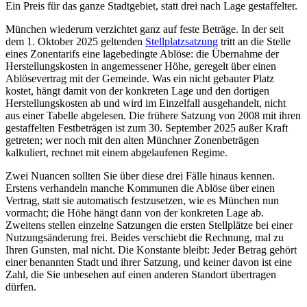
Ein Preis für das ganze Stadtgebiet, statt drei nach Lage gestaffelter.
München wiederum verzichtet ganz auf feste Beträge. In der seit
dem 1. Oktober 2025 geltenden
Stellplatzsatzung
tritt an die Stelle
eines Zonentarifs eine lagebedingte Ablöse: die Übernahme der
Herstellungskosten in angemessener Höhe, geregelt über einen
Ablösevertrag mit der Gemeinde. Was ein nicht gebauter Platz
kostet, hängt damit von der konkreten Lage und den dortigen
Herstellungskosten ab und wird im Einzelfall ausgehandelt, nicht
aus einer Tabelle abgelesen. Die frühere Satzung von 2008 mit ihren
gestaffelten Festbeträgen ist zum 30. September 2025 außer Kraft
getreten; wer noch mit den alten Münchner Zonenbeträgen
kalkuliert, rechnet mit einem abgelaufenen Regime.
Zwei Nuancen sollten Sie über diese drei Fälle hinaus kennen.
Erstens verhandeln manche Kommunen die Ablöse über einen
Vertrag, statt sie automatisch festzusetzen, wie es München nun
vormacht; die Höhe hängt dann von der konkreten Lage ab.
Zweitens stellen einzelne Satzungen die ersten Stellplätze bei einer
Nutzungsänderung frei. Beides verschiebt die Rechnung, mal zu
Ihren Gunsten, mal nicht. Die Konstante bleibt: Jeder Betrag gehört
einer benannten Stadt und ihrer Satzung, und keiner davon ist eine
Zahl, die Sie unbesehen auf einen anderen Standort übertragen
dürfen.