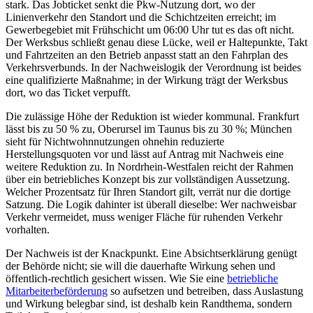
stark. Das Jobticket senkt die Pkw-Nutzung dort, wo der
Linienverkehr den Standort und die Schichtzeiten erreicht; im
Gewerbegebiet mit Frühschicht um 06:00 Uhr tut es das oft nicht.
Der Werksbus schließt genau diese Lücke, weil er Haltepunkte, Takt
und Fahrtzeiten an den Betrieb anpasst statt an den Fahrplan des
Verkehrsverbunds. In der Nachweislogik der Verordnung ist beides
eine qualifizierte Maßnahme; in der Wirkung trägt der Werksbus
dort, wo das Ticket verpufft.
Die zulässige Höhe der Reduktion ist wieder kommunal. Frankfurt
lässt bis zu 50 % zu, Oberursel im Taunus bis zu 30 %; München
sieht für Nichtwohnnutzungen ohnehin reduzierte
Herstellungsquoten vor und lässt auf Antrag mit Nachweis eine
weitere Reduktion zu. In Nordrhein-Westfalen reicht der Rahmen
über ein betriebliches Konzept bis zur vollständigen Aussetzung.
Welcher Prozentsatz für Ihren Standort gilt, verrät nur die dortige
Satzung. Die Logik dahinter ist überall dieselbe: Wer nachweisbar
Verkehr vermeidet, muss weniger Fläche für ruhenden Verkehr
vorhalten.
Der Nachweis ist der Knackpunkt. Eine Absichtserklärung genügt
der Behörde nicht; sie will die dauerhafte Wirkung sehen und
öffentlich-rechtlich gesichert wissen. Wie Sie eine
betriebliche
Mitarbeiterbeförderung
so aufsetzen und betreiben, dass Auslastung
und Wirkung belegbar sind, ist deshalb kein Randthema, sondern