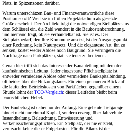
Platz, in Spitzenzonen darüber.
Warum unterschätzen Bau- und Finanzverantwortliche diese
Position so oft? Weil sie im frühen Projektstadium als gesetzte
Größe erscheint. Der Architekt trägt die notwendigen Stellplätze aus
dem Schlüssel ein, die Zahl wandert in die Baukostenberechnung,
und niemand fragt, ob sie verhandelbar ist. Sie ist es. Der
Stellplatzbedarf, den Ihre Kommune ansetzt, ist der Ausgangspunkt
einer Rechnung, kein Naturgesetz. Und die eleganteste Art, ihn zu
senken, kostet weder Ablöse noch Baugrund: Sie verringern die
Nachfrage nach Parkplätzen, statt sie teuer zu bedienen.
Genau hier trifft sich das Interesse der Bauabteilung mit dem der
kaufmännischen Leitung. Jeder eingesparte Pflichtstellplatz ist
entweder vermiedene Ablöse oder vermiedene Baukapitalbindung,
oft beides über die Nutzungsdauer. Für einen genaueren Blick auf
die laufenden Betriebskosten von Parkflächen gegenüber einem
Shuttle lohnt der
TCO-Vergleich
; dieser Leitfaden bleibt beim
baurechtlichen Hebel.
Der Baubetrag ist dabei nur der Anfang. Eine gebaute Tiefgarage
bindet nicht nur einmal Kapital, sondern erzeugt über Jahrzehnte
Instandhaltung, Beleuchtung, Entwässerung und
Verkehrssicherungspflichten. Ein Stellplatz, der nie entsteht,
verursacht keine dieser Folgekosten. Für die Bilanz ist der