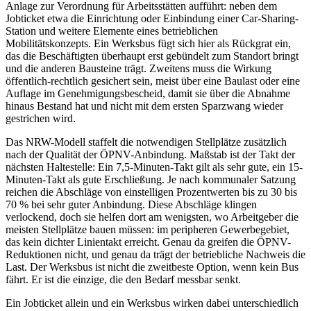
Anlage zur Verordnung für Arbeitsstätten aufführt: neben dem
Jobticket etwa die Einrichtung oder Einbindung einer Car-Sharing-
Station und weitere Elemente eines betrieblichen
Mobilitätskonzepts. Ein Werksbus fügt sich hier als Rückgrat ein,
das die Beschäftigten überhaupt erst gebündelt zum Standort bringt
und die anderen Bausteine trägt. Zweitens muss die Wirkung
öffentlich-rechtlich gesichert sein, meist über eine Baulast oder eine
Auflage im Genehmigungsbescheid, damit sie über die Abnahme
hinaus Bestand hat und nicht mit dem ersten Sparzwang wieder
gestrichen wird.
Das NRW-Modell staffelt die notwendigen Stellplätze zusätzlich
nach der Qualität der ÖPNV-Anbindung. Maßstab ist der Takt der
nächsten Haltestelle: Ein 7,5-Minuten-Takt gilt als sehr gute, ein 15-
Minuten-Takt als gute Erschließung. Je nach kommunaler Satzung
reichen die Abschläge von einstelligen Prozentwerten bis zu 30 bis
70 % bei sehr guter Anbindung. Diese Abschläge klingen
verlockend, doch sie helfen dort am wenigsten, wo Arbeitgeber die
meisten Stellplätze bauen müssen: im peripheren Gewerbegebiet,
das kein dichter Linientakt erreicht. Genau da greifen die ÖPNV-
Reduktionen nicht, und genau da trägt der betriebliche Nachweis die
Last. Der Werksbus ist nicht die zweitbeste Option, wenn kein Bus
fährt. Er ist die einzige, die den Bedarf messbar senkt.
Ein Jobticket allein und ein Werksbus wirken dabei unterschiedlich