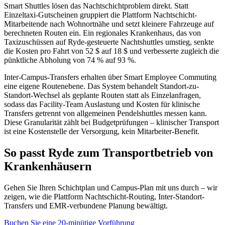
Smart Shuttles lösen das Nachtschichtproblem direkt. Statt
Einzeltaxi-Gutscheinen gruppiert die Plattform Nachtschicht-
Mitarbeitende nach Wohnortnähe und setzt kleinere Fahrzeuge auf
berechneten Routen ein. Ein regionales Krankenhaus, das von
Taxizuschüssen auf Ryde-gesteuerte Nachtshuttles umstieg, senkte
die Kosten pro Fahrt von 52 $ auf 18 $ und verbesserte zugleich die
pünktliche Abholung von 74 % auf 93 %.
Inter-Campus-Transfers erhalten über Smart Employee Commuting
eine eigene Routenebene. Das System behandelt Standort-zu-
Standort-Wechsel als geplante Routen statt als Einzelanfragen,
sodass das Facility-Team Auslastung und Kosten für klinische
Transfers getrennt von allgemeinen Pendelshuttles messen kann.
Diese Granularität zählt bei Budgetprüfungen – klinischer Transport
ist eine Kostenstelle der Versorgung, kein Mitarbeiter-Benefit.
So passt Ryde zum Transportbetrieb von
Krankenhäusern
Gehen Sie Ihren Schichtplan und Campus-Plan mit uns durch – wir
zeigen, wie die Plattform Nachtschicht-Routing, Inter-Standort-
Transfers und EMR-verbundene Planung bewältigt.
Buchen Sie eine 20-minütige Vorführung