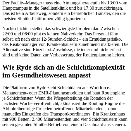
Der Facility-Manager muss eine Atmungstherapeutin bis 13:00 vom
Hauptcampus in die Satellitenklinik und bis 17:30 zurückbringen.
Das ist kein Arbeitsweg, sondern ein betrieblicher Transfer, den die
meisten Shuttle-Plattformen völlig ignorieren.
Nachtschichten stellen das schwierigste Problem dar. Zwischen
22:00 und 06:00 gibt es keinen Nahverkehr. Das Personal fährt
selbst, oft nach einer 12-Stunden-Schicht – ein Ermüdungsrisiko,
das Risikomanager von Krankenhäusern zunehmend markieren. Die
Alternative sind Einzeltaxi-Zuschüsse, die teuer und nicht erfasst
sind und keine Daten zur Verbesserung der Routenplanung liefern.
Wie Ryde sich an die Schichtkomplexität
im Gesundheitswesen anpasst
Die Plattform von Ryde zieht Schichtdaten aus Workforce-
Management- oder EMR-Planungsmodulen und baut Routenpläne
je Schichtfenster. Wenn die Pflegeabteilung die Rotation der
nächsten Woche veröffentlicht, aktualisiert die Routing-Engine die
Abholreihenfolge für jeden betroffenen Mitarbeitenden – ohne
manuelles Eingreifen des Transportkoordinators. Ein Krankenhaus
mit 900 Betten, 2.400 Mitarbeitenden und vier Schichtmustern kann
seinen gesamten Shuttle-Betrieb von einem Dashboard aus steuern.