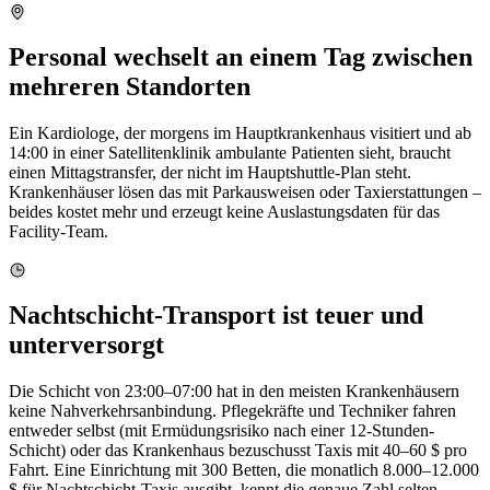
Personal wechselt an einem Tag zwischen
mehreren Standorten
Ein Kardiologe, der morgens im Hauptkrankenhaus visitiert und ab
14:00 in einer Satellitenklinik ambulante Patienten sieht, braucht
einen Mittagstransfer, der nicht im Hauptshuttle-Plan steht.
Krankenhäuser lösen das mit Parkausweisen oder Taxierstattungen –
beides kostet mehr und erzeugt keine Auslastungsdaten für das
Facility-Team.
Nachtschicht-Transport ist teuer und
unterversorgt
Die Schicht von 23:00–07:00 hat in den meisten Krankenhäusern
keine Nahverkehrsanbindung. Pflegekräfte und Techniker fahren
entweder selbst (mit Ermüdungsrisiko nach einer 12-Stunden-
Schicht) oder das Krankenhaus bezuschusst Taxis mit 40–60 $ pro
Fahrt. Eine Einrichtung mit 300 Betten, die monatlich 8.000–12.000
$ für Nachtschicht-Taxis ausgibt, kennt die genaue Zahl selten,