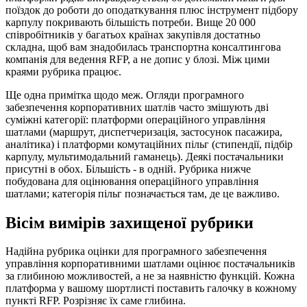
поїздок до роботи до оподаткування плюс інструмент підбору
карпулу покривають більшість потреби. Вище 20 000
співробітників у багатьох країнах закупівля достатньо
складна, щоб вам знадобилась транспортна консалтингова
компанія для ведення RFP, а не допис у блозі. Між цими
краями рубрика працює.
Ще одна примітка щодо меж. Огляди програмного
забезпечення корпоративних шатлів часто змішують дві
суміжні категорії: платформи операційного управління
шатлами (маршрут, диспетчеризація, застосунок пасажира,
аналітика) і платформи комутаційних пільг (стипендії, підбір
карпулу, мультимодальний гаманець). Деякі постачальники
присутні в обох. Більшість - в одній. Рубрика нижче
побудована для оцінювання операційного управління
шатлами; категорія пільг позначається там, де це важливо.
Вісім вимірів захищеної рубрики
Надійна рубрика оцінки для програмного забезпечення
управління корпоративними шатлами оцінює постачальників
за глибиною можливостей, а не за наявністю функцій. Кожна
платформа у вашому шортлисті поставить галочку в кожному
пункті RFP. Розрізняє їх саме глибина.