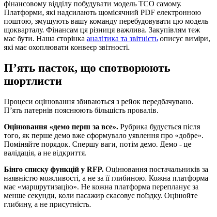
фінансовому відділу побудувати модель TCO самому.
Платформи, які надсилають щомісячний PDF електронною
поштою, змушують вашу команду перебудовувати цю модель
щокварталу. Фінансам ця різниця важлива. Закупівлям теж
має бути. Наша сторінка
аналітика та звітність
описує виміри,
які має охоплювати конвеєр звітності.
П’ять пасток, що спотворюють
шортлисти
Процеси оцінювання збиваються з рейок передбачувано.
П’ять патернів пояснюють більшість провалів.
Оцінювання «демо перш за все».
Рубрика будується після
того, як перше демо вже сформувало уявлення про «добре».
Поміняйте порядок. Спершу ваги, потім демо. Демо - це
валідація, а не відкриття.
Бінго списку функцій у RFP.
Оцінювання постачальників за
наявністю можливості, а не за її глибиною. Кожна платформа
має «маршрутизацію». Не кожна платформа перепланує за
менше секунди, коли пасажир скасовує поїздку. Оцінюйте
глибину, а не присутність.