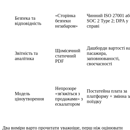
«Сторінка
Чинний ISO 27001 аб
Безпека та
безпеки
SOC 2 Type 2; DPA у
відповідність
незабаром»
справі
Дашборди вартості н
Щомісячний
Звітність та
пасажира,
статичний
аналітика
заповнюваності,
PDF
своєчасності
Непрозоре
Постатейна плата за
Модель
«зв'яжіться з
платформу + змінна з
ціноутворення
продажами» з
поїздку
ескалатором
Два виміри варто прочитати уважніше, перш ніж оцінювати