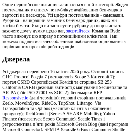
Одне нерозв’язане питання залишається в цій категорії. Жоден
постачальник у списку не публікує аудійованих бенчмарків
вартості на пасажира. Усі цифри постачальників - самозаяви.
Рубрика - найкращий замінник бенчмарк-даних, яких ми
хотіли б мати. Якщо ви застосуєте рубрику до шортлиста та
захочете другу думку щодо ваг,
звертайтеся
. Команда Ryde
часто виконує цю вправу з потенційними клієнтами, і ми
можемо поділитися знеособленими шаблонами оцінювання з
порівнянних профілів роботодавців.
Джерела
Усі джерела перевірено 16 квітня 2026 року. Основні записи:
GHG Protocol Розділ 7 (методологія Scope 3 Категорії 7);
портал CSRD Європейської Комісії та сторінка SB 253
California CARB (режими звітності); мапування Secureframe та
AICPA (збіг ISO 27001 vs SOC 2); бенчмарки RFP
Responsive.io
(дані термінів); головні сторінки постачальників
Zeelo, MoveInSync, RideCo, TripShot, Liftango, Via
Transportation та Optibus (масштаб клієнтів і охоплення
продукту); TechCrunch (Series A SHARE Mobility); Yahoo
Finance (перезапуск Scoop Commute); Seattle Times і
ретроспектива п’яти років Microsoft Green Blog (дані програми
Microsoft Connector); SFMTA (Google GBus і Commuter Shuttle