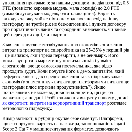
управління програмою; за нашим досвідом, це діапазон від 0,5
FTE (повністю керована модель, мала локація) до 2,0 FTE
(самообслуговувана модель, багатолокаційна). Вартість
виходу - та, яку майже ніхто не моделює: перехід на іншу
платформу на третій рік не безкоштовний, і пункти договору
про портативність даних та офбординг визначають, чи займе
цей перехід вихідні, чи квартал.
Заявлене галуззю самозвітування про економію - зниження
витрат на транспорт на співробітника на 25–35% у перший рік
- це діапазон, який треба перевіряти, а не бенчмарк. Його
можна зустріти в маркетингу постачальників і у вмісті
агрегаторів, але це самозаява постачальника, яка рідко
проходить аудит. Коли почуєте його в демо, запитайте, який
референс-клієнт дав середнє значення та як підраховувалася
економія (у знаменнику - витрати до платформи чи витрати до
платформи плюс втрачена продуктивність?). Якщо
постачальник не може відповісти конкретно, ця цифра -
маркетинг, а не дані. Розбір зниження витрат у нашому дописі
як скоротити витрати на корпоративний транспорт
розглядає
методологію підрахунку.
Вимір звітності в рубриці окупає себе саме тут. Платформи,
що експортують вартість на пасажира, заповнюваність і дані
Scope 3 Cat 7 у машинозчитуваних форматах, дозволяють