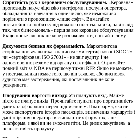
Спритність рук з керованим обслуговуванням.
«Керована»
пропозиція пакує ліцензію платформи, послуги оператора,
обладнання та навчання в одне число, яке неможливо
порівняти з пропозицією «лише софт». Вимагайте
постатейного розбитку від кожного постачальника, навіть від
тих, чия бізнес-модель - перш за все кероване обслуговування.
Якщо постачальник не хоче розпаковувати, спитайте чому.
Документи безпеки як формальність.
Маркетингова
сторінка постачальника з написом «ми сертифіковані SOC 2»
чи «сертифіковані ISO 27001» - не звіт аудиту. І не
одностороннє резюме від органу сертифікації. Отримайте
повний звіт за NDA на першому тижні RFP. Якщо не можете,
у постачальника немає того, що він заявляє, або висновок
аудитора має застереження, які постачальник не хоче
розкривати.
Ігнорування вартості виходу.
Усі планують вхід. Майже
ніхто не планує вихід. Прочитайте пункти про портативність
даних та офбординг перед підписанням. Платформа, яка не
може експортувати історію пасажирів, визначення маршрутів і
дані звіряння оператора в стандартних форматах, - це
платформа, з якої ви не зможете піти. Це ризик закупівель, а
не властивість продукту.