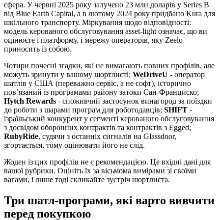
сфера. У червні 2025 року залучено 23 млн доларів у Series B
від Blue Earth Capital, а в лютому 2024 року придбано Kura для
шкільного транспорту. Міркування щодо відповідності:
модель керованого обслуговування asset-light означає, що ви
оцінюєте і платформу, і мережу операторів, яку Zeelo
приносить із собою.
Чотири почесні згадки, які не вимагають повних профілів, але
можуть зринути у вашому шортлисті:
WeDriveU
- оператор
шатлів у США (переважно сервіс, а не софт), історично
пов’язаний із програмами району затоки Сан-Франциско;
Hytch Rewards
- споживчий застосунок винагород за поїздки
до роботи з шарами програм для роботодавців;
SHIFT
-
ізраїльський конкурент у сегменті керованого обслуговування
з досвідом оборонних контрактів та контрактів з Egged;
RubyRide
, судячи з останніх сигналів на Glassdoor,
згортається, тому оцінювати його не слід.
Жоден із цих профілів не є рекомендацією. Це вхідні дані для
вашої рубрики. Оцініть їх за вісьмома вимірами зі своїми
вагами, і лише тоді скликайте зустріч шортлиста.
Три шатл-програми, які варто вивчити
перед покупкою