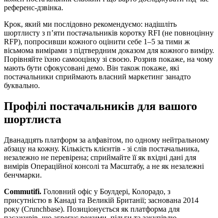
референс-дзвінка.
Крок, який ми послідовно рекомендуємо: надішліть
шортлисту з п’яти постачальників коротку RFI (не повноцінну
RFP), попросивши кожного оцінити себе 1–5 за тими ж
вісьмома вимірами з підтвердним доказом для кожного виміру.
Порівняйте їхню самооцінку зі своєю. Розрив покаже, на чому
мають бути сфокусовані демо. Він також покаже, які
постачальники сприймають власний маркетинг занадто
буквально.
Профілі постачальників для вашого
шортлиста
Дванадцять платформ за алфавітом, по одному нейтральному
абзацу на кожну. Кількість клієнтів - зі слів постачальника,
незалежно не перевірена; сприймайте її як вхідні дані для
вимірів Операційної консолі та Масштабу, а не як незалежні
бенчмарки.
Commutifi.
Головний офіс у Боулдері, Колорадо, з
присутністю в Канаді та Великій Британії; заснована 2014
року (Crunchbase). Позиціонується як платформа для
пасажирів, що агрегує режими, пільги та закупівлю