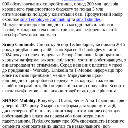
000 обслуговуваних співробітників, понад 200 млн доларів
керованого транспортного бюджету та понад 3 млн
оптимізованих поїздок у клієнтській базі. Продуктовий набір
охоплює
smart employee commuting
та
smart shuttles
.
Міркування щодо відповідності: сьогодні найсильніша в
Ізраїлі, міжнародна експансія триває, але референс-клієнтів
поза Ізраїлем поки що мало.
Scoop Commute.
Спочатку Scoop Technologies, заснована 2015
року, придбана австралійською Spacer Technologies у липні
2024 року та перезапущена як Scoop Commute. Корпоративна
карпул-платформа: закрита спільнота, хостинг роботодавцем, з
винагородами та стимулами. Серед названих клієнтів у пресі
до придбання - Workday, LinkedIn та T-Mobile; інформації про
клієнтів після придбання менше. Міркування щодо
відповідності: розроблена передусім як карпул, тож якщо
вашій програмі потрібні оперовані шатли, сполучайте Scoop з
шатл-платформою, а не використовуйте як єдине рішення.
SHARE Mobility.
Колумбус, Огайо; Series A на 12 млн доларів
у червні 2022 року. Хмарна платформа для маршрутизації,
диспетчеризації та планування з варіантом «лише софт» для
роботодавців з власним парком або повносервісним
пакетуванням. Публікує заяву про 95% своєчасність і поєднує
сегменти корпоративних шатлів та невідкладного (non-