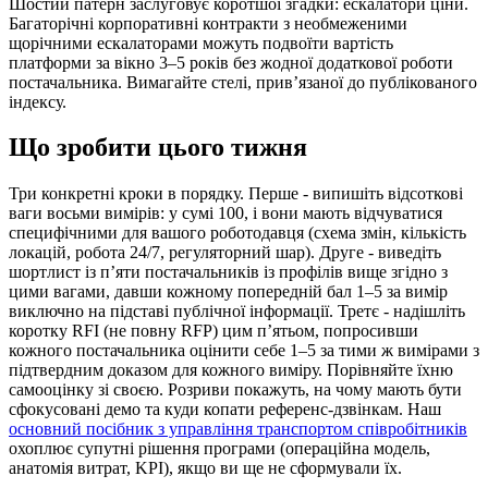
Шостий патерн заслуговує коротшої згадки: ескалатори ціни.
Багаторічні корпоративні контракти з необмеженими
щорічними ескалаторами можуть подвоїти вартість
платформи за вікно 3–5 років без жодної додаткової роботи
постачальника. Вимагайте стелі, прив’язаної до публікованого
індексу.
Що зробити цього тижня
Три конкретні кроки в порядку. Перше - випишіть відсоткові
ваги восьми вимірів: у сумі 100, і вони мають відчуватися
специфічними для вашого роботодавця (схема змін, кількість
локацій, робота 24/7, регуляторний шар). Друге - виведіть
шортлист із п’яти постачальників із профілів вище згідно з
цими вагами, давши кожному попередній бал 1–5 за вимір
виключно на підставі публічної інформації. Третє - надішліть
коротку RFI (не повну RFP) цим п’ятьом, попросивши
кожного постачальника оцінити себе 1–5 за тими ж вимірами з
підтвердним доказом для кожного виміру. Порівняйте їхню
самооцінку зі своєю. Розриви покажуть, на чому мають бути
сфокусовані демо та куди копати референс-дзвінкам. Наш
основний посібник з управління транспортом співробітників
охоплює супутні рішення програми (операційна модель,
анатомія витрат, KPI), якщо ви ще не сформували їх.