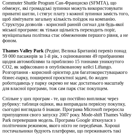
Commuter Shuttle Program Сан-Франциско (SFMTA), що
обмежує, які громадські зупинки можуть використовувати
приватні шатли, і стягує плату з кожної зупинки замість того,
щоб лімітувати загальну кількість поїздок на компанію.
Структура дозволів - корисний ранній сигнал для будь-якої
міської програми: як тільки щільність переходить поріг,
муніципальна політика стає обмеженням першого рівня, а не
фоном.
Thames Valley Park
(Редінг, Велика Британія) перевіз понад
59 000 пасажирів за 1-й рік, з оцінюваними 49 прибраними
щодня автомобілями та приблизно 15 тоннами уникнутого
CO2, як зафіксовано в опублікованому кейсі Liftango.
Розгортання - корисний орієнтир для багатокористувацького
бізнес-парку, поширеної проєктної задачі, бо жоден
роботодавець у парку окремо не має достатнього масштабу
для власної програми, тож сам парк стає покупцем.
Спільне у цих програм - те, що постійно випливає через
рубрику: таблиця оцінки, яка виправдала первісну покупку,
сьогодні виглядала б інакше. Програма Microsoft переросла
припущення свого запуску 2007 року. Mode-shift Thames Valley
Park перевершив модель. Програма Google зіткнулася з
політичним режимом, якого ніхто не передбачав. Хороші
постачальники будують платформи, що переживають такі