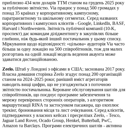
приблизно 434 млн доларів TTM станом на грудень 2025 року
за публічною звітністю. Via працює у понад 500 громадах у
понад 35 країнах у корпоративному, кампусному,
паратранзитному та шкільному сегментах. Серед названих
корпоративних і кампусних клієнтів - Google, LinkedIn, BASF,
Harvard і Northwestern. Звітність публічної компанії (10-K,
проспект) дає командам діліджентингу в закупівлях більше
глибини, ніж будь-який інший постачальник у цьому списку.
Міркування щодо відповідності: «цільова» аудиторія Via часто
більша за одну локацію на 500 співробітників, тож для малих
розгортань на одній локації модель ведення акаунта може
здаватися дистанційованою.
Zeelo.
Штаб у Лондоні з офісами в США; заснована 2017 року.
Власна домашня сторінка Zeelo згадує понад 200 організацій
станом на 2024–2025 роки; раніший вміст агрегаторів
наводить вищі цифри, що не узгоджуються з поточною
звітністю постачальника. Кероване обслуговування шатлів для
співробітників, що поєднує програмне забезпечення та
мережу перевірених сторонніх операторів, з алгоритмом
маршрутизації RINA та застосунком пасажира, що охоплює
трекінг, бронювання місця та лист очікування. Серед клієнтів,
підтверджених у власних кейсах і пресрелізах Zeelo, - Tesco,
Jaguar Land Rover, Ocado Group, Henkel, Butterball, PwC,
Amazon та Barclays. Програми електричних шатлів - активна