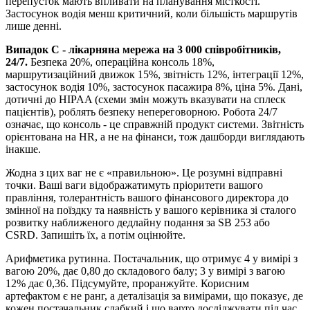
перепусток мають впливати на планування місткості.
Застосунок водія менш критичний, коли більшість маршрутів
лише денні.
Випадок C - лікарняна мережа на 3 000 співробітників,
24/7.
Безпека 20%, операційна консоль 18%,
маршрутизаційний движок 15%, звітність 12%, інтеграції 12%,
застосунок водія 10%, застосунок пасажира 8%, ціна 5%. Дані,
дотичні до HIPAA (схеми змін можуть вказувати на сплеск
пацієнтів), роблять безпеку непереговорною. Робота 24/7
означає, що консоль - це справжній продукт системи. Звітність
орієнтована на HR, а не на фінанси, тож дашборди виглядають
інакше.
Жодна з цих ваг не є «правильною». Це розумні відправні
точки. Ваші ваги відображатимуть пріоритети вашого
правління, толерантність вашого фінансового директора до
змінної на поїздку та наявність у вашого керівника зі сталого
розвитку наближеного дедлайну подання за SB 253 або
CSRD. Запишіть їх, а потім оцінюйте.
Арифметика рутинна. Постачальник, що отримує 4 у вимірі з
вагою 20%, дає 0,80 до складового балу; 3 у вимірі з вагою
12% дає 0,36. Підсумуйте, проранжуйте. Корисним
артефактом є не ранг, а деталізація за вимірами, що показує, де
кожен постачальник слабкий і що варто досліджувати під час