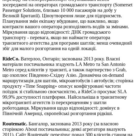
зосереджені на операторах громадського транспорту (Somerset
Passenger Solutions, близько 10 000 пасажирів на добу у
Великій Британії). Ціноутворення лише для підприємств.
Планування змін екіпажу вбудоване, що важливо, якщо
контракти вашого оператора розподіляють водіїв за змінами.
Міркування щодо відповідності: ДНК громадського
транспорту - перевага, якщо ви наймаєте оператора
транзитного агентства для програми шатлів; менш очевидний
збіг для малого розгортання на одній локації.
RideCo.
Ватерлоо, Онтаріо; заснована 2013 року. Власні
матеріали постачальника згадують LA Metro та San Antonio
Metro серед клієнтів у транзиті, а також партнерство з Grab,
що охоплює Південно-Східну Азію. Динамічна on-demand
маршрутизація для шатлів, мікроавтобусів і автобусів; сторінка
продукту «Time Snapping» описує конфігуровані частоти
поїздок зі стабільною своєчасністю, а RideCo просуває SLA
99,9% доступності платформи. Найсильніша в транзитному
мікротранзиті агентств із перехрещенням у шатли
роботодавця. Міркування щодо відповідності: домінує в
Північній Америці, європейські розгортання рідкіші.
Routematic.
Бангалор, заснована 2013 року (за власною
сторінкою About постачальника; деякі агрегатори вказують
2011). Сайт Routematic перелічує понад 300 клієнтів станом на