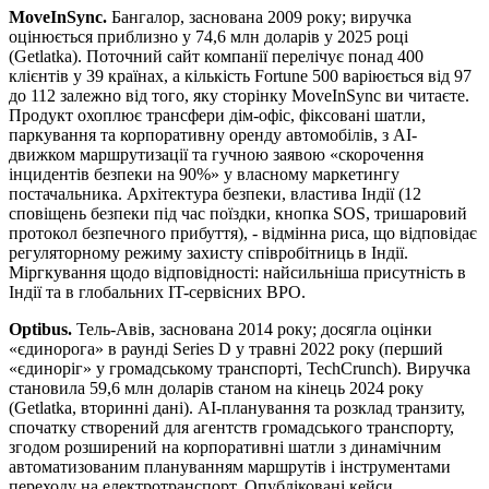
MoveInSync.
Бангалор, заснована 2009 року; виручка
оцінюється приблизно у 74,6 млн доларів у 2025 році
(Getlatka). Поточний сайт компанії перелічує понад 400
клієнтів у 39 країнах, а кількість Fortune 500 варіюється від 97
до 112 залежно від того, яку сторінку MoveInSync ви читаєте.
Продукт охоплює трансфери дім-офіс, фіксовані шатли,
паркування та корпоративну оренду автомобілів, з AI-
движком маршрутизації та гучною заявою «скорочення
інцидентів безпеки на 90%» у власному маркетингу
постачальника. Архітектура безпеки, властива Індії (12
сповіщень безпеки під час поїздки, кнопка SOS, тришаровий
протокол безпечного прибуття), - відмінна риса, що відповідає
регуляторному режиму захисту співробітниць в Індії.
Міргкування щодо відповідності: найсильніша присутність в
Індії та в глобальних IT-сервісних BPO.
Optibus.
Тель-Авів, заснована 2014 року; досягла оцінки
«єдинорога» в раунді Series D у травні 2022 року (перший
«єдиноріг» у громадському транспорті, TechCrunch). Виручка
становила 59,6 млн доларів станом на кінець 2024 року
(Getlatka, вторинні дані). AI-планування та розклад транзиту,
спочатку створений для агентств громадського транспорту,
згодом розширений на корпоративні шатли з динамічним
автоматизованим плануванням маршрутів і інструментами
переходу на електротранспорт. Опубліковані кейси