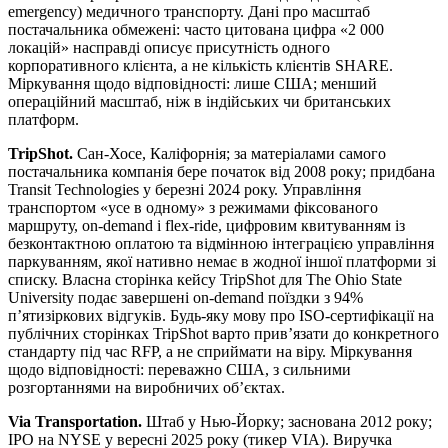
emergency) медичного транспорту. Дані про масштаб
постачальника обмежені: часто цитована цифра «2 000
локацій» насправді описує присутність одного
корпоративного клієнта, а не кількість клієнтів SHARE.
Міркування щодо відповідності: лише США; менший
операційний масштаб, ніж в індійських чи британських
платформ.
TripShot.
Сан-Хосе, Каліфорнія; за матеріалами самого
постачальника компанія бере початок від 2008 року; придбана
Transit Technologies у березні 2024 року. Управління
транспортом «усе в одному» з режимами фіксованого
маршруту, on-demand і flex-ride, цифровим квитуванням із
безконтактною оплатою та відмінною інтеграцією управління
паркуванням, якої нативно немає в жодної іншої платформи зі
списку. Власна сторінка кейсу TripShot для The Ohio State
University подає завершені on-demand поїздки з 94%
п’ятизіркових відгуків. Будь-яку мову про ISO-сертифікації на
публічних сторінках TripShot варто прив’язати до конкретного
стандарту під час RFP, а не сприймати на віру. Міркування
щодо відповідності: переважно США, з сильними
розгортаннями на виробничих об’єктах.
Via Transportation.
Штаб у Нью-Йорку; заснована 2012 року;
IPO на NYSE у вересні 2025 року (тикер VIA). Виручка