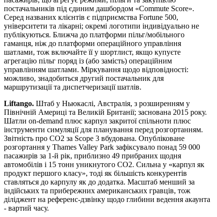
постачальників під єдиним дашбордом «Commute Score».
Серед названих клієнтів є підприємства Fortune 500,
університети та лікарні; окремі логотипи індивідуально не
публікуються. Ближча до платформи пільг/мобільного
гаманця, ніж до платформи операційного управління
шатлами, тож включайте її у шортлист, якщо купуєте
агрегацію пільг поряд із (або замість) операційним
управлінням шатлами. Міркування щодо відповідності:
можливо, знадобиться другий постачальник для
маршрутизації та диспетчеризації шатлів.
Liftango.
Штаб у Ньюкаслі, Австралія, з розширенням у
Північній Америці та Великій Британії; заснована 2015 року.
Шатли on-demand плюс карпул закритої спільноти плюс
інструменти симуляції для планування перед розгортанням.
Звітність про CO2 за Scope 3 вбудована. Опубліковане
розгортання у Thames Valley Park зафіксувало понад 59 000
пасажирів за 1-й рік, приблизно 49 прибраних щодня
автомобілів і 15 тонн уникнутого CO2. Сильна у «карпул як
продукт першого класу», тоді як більшість конкурентів
ставляться до карпулу як до додатка. Масштаб менший за
індійських та прибережних американських гравців, тож
діліджент на референс-дзвінку щодо глибини ведення акаунта
- вартий часу.