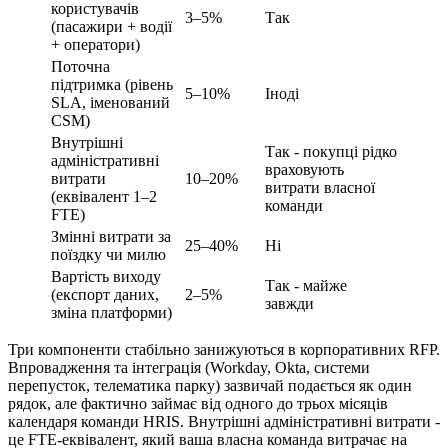
користувачів
3–5%
Так
(пасажири + водії
+ оператори)
Поточна
підтримка (рівень
5–10%
Іноді
SLA, іменований
CSM)
Внутрішні
Так - покупці рідко
адміністративні
враховують
витрати
10–20%
витрати власної
(еквівалент 1–2
команди
FTE)
Змінні витрати за
25–40%
Ні
поїздку чи милю
Вартість виходу
Так - майже
(експорт даних,
2–5%
завжди
зміна платформи)
Три компоненти стабільно занижуються в корпоративних RFP.
Впровадження та інтеграція (Workday, Okta, системи
перепусток, телематика парку) зазвичай подається як один
рядок, але фактично займає від одного до трьох місяців
календаря команди HRIS. Внутрішні адміністративні витрати -
це FTE-еквівалент, який ваша власна команда витрачає на