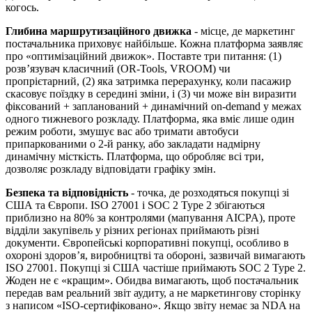
когось.
Глибина маршрутизаційного движка
- місце, де маркетинг
постачальника приховує найбільше. Кожна платформа заявляє
про «оптимізаційний движок». Поставте три питання: (1)
розв’язувач класичний (OR-Tools, VROOM) чи
пропрієтарний, (2) яка затримка перерахунку, коли пасажир
скасовує поїздку в середині зміни, і (3) чи може він виразити
фіксований + запланований + динамічний on-demand у межах
одного тижневого розкладу. Платформа, яка вміє лише один
режим роботи, змушує вас або тримати автобуси
припаркованими о 2-й ранку, або закладати надмірну
динамічну місткість. Платформа, що обробляє всі три,
дозволяє розкладу відповідати графіку змін.
Безпека та відповідність
- точка, де розходяться покупці зі
США та Європи. ISO 27001 і SOC 2 Type 2 збігаються
приблизно на 80% за контролями (мапування AICPA), проте
відділи закупівель у різних регіонах приймають різні
документи. Європейські корпоративні покупці, особливо в
охороні здоров’я, виробництві та обороні, зазвичай вимагають
ISO 27001. Покупці зі США частіше приймають SOC 2 Type 2.
Жоден не є «кращим». Обидва вимагають, щоб постачальник
передав вам реальний звіт аудиту, а не маркетингову сторінку
з написом «ISO-сертифіковано». Якщо звіту немає за NDA на