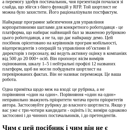
а перемогу здобув постачальник, чия презентація почалася зі
слайда, що збігся з бінго функцій у RFP. Той шортлист не
можна було захистити. Його раціоналізували постфактум.
Найкраще програмне забезпечення для управління
корпоративними шатлами для конкретного роботодавця - це
платформа, що набирає найвищий бал за зваженою рубрикою
цього роботодавця, а не та, що дає найкращу демо. Цей
посібник орієнтовано на керівників програм мобільності,
віцепрезидентів з операцій та управління об’єктами й
директорів з персоналу, які ведуть активну оцінку в компаніях
від 500 до 20 000+ осіб. Він пропонує вісім вимірів
оцінювання, шкалу 1–5 і нейтральні профілі 12 названих
платформ, щоб ви могли побудувати шортлист на
перевірюваних фактах. Він не називає переможця. Це ваша
робота.
Одна примітка щодо меж на вході: це рубрика, а не
порівняння «один на один». Порівняння «один на один»
неправильно зважують пріоритети читача проти пріоритетів
автора. Застосовуйте рубрику до власного шортлиста. Якщо у
вас уже є три-чотири кандидати - оцініть і їх; виміри однаково
застосовні і до чинних постачальників, і до претендентів.
Чим є цей посібник і чим він не є