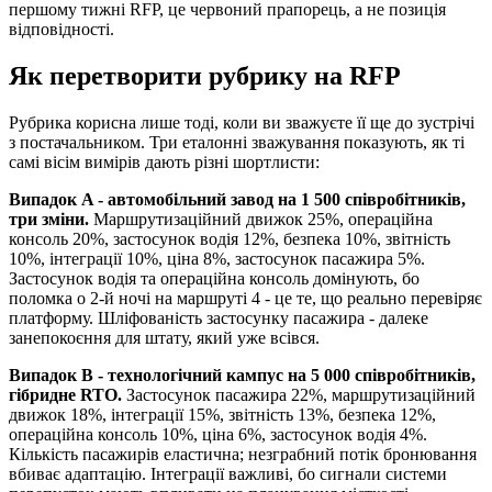
першому тижні RFP, це червоний прапорець, а не позиція
відповідності.
Як перетворити рубрику на RFP
Рубрика корисна лише тоді, коли ви зважуєте її ще до зустрічі
з постачальником. Три еталонні зважування показують, як ті
самі вісім вимірів дають різні шортлисти:
Випадок A - автомобільний завод на 1 500 співробітників,
три зміни.
Маршрутизаційний движок 25%, операційна
консоль 20%, застосунок водія 12%, безпека 10%, звітність
10%, інтеграції 10%, ціна 8%, застосунок пасажира 5%.
Застосунок водія та операційна консоль домінують, бо
поломка о 2-й ночі на маршруті 4 - це те, що реально перевіряє
платформу. Шліфованість застосунку пасажира - далеке
занепокоєння для штату, який уже всівся.
Випадок B - технологічний кампус на 5 000 співробітників,
гібридне RTO.
Застосунок пасажира 22%, маршрутизаційний
движок 18%, інтеграції 15%, звітність 13%, безпека 12%,
операційна консоль 10%, ціна 6%, застосунок водія 4%.
Кількість пасажирів еластична; незграбний потік бронювання
вбиває адаптацію. Інтеграції важливі, бо сигнали системи