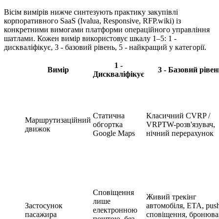
Вісім вимірів нижче синтезують практику закупівлі
корпоративного SaaS (Ivalua, Responsive, RFP.wiki) із
конкретними вимогами платформи операційного управління
шатлами. Кожен вимір використовує шкалу 1–5: 1 -
дискваліфікує, 3 - базовий рівень, 5 - найкращий у категорії.
1 -
Вимір
3 - Базовий рівен
Дискваліфікує
Статична
Класичний CVRP /
Маршрутизаційний
обгортка
VRPTW-розв'язувач,
движок
Google Maps
нічний перерахунок
Сповіщення
Живий трекінг
лише
Застосунок
автомобіля, ETA, pus
електронною
пасажира
сповіщення, бронюв
поштою, без