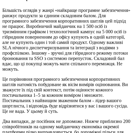
Більшість оглядів у жанрі «найкраще програмне забезпечення»
ранжує продукти за єдиним складовим балом. Для
програмного забезпечення корпоративних шатлів цей підхід
не працює. Виробничий майданчик на 1 500 осіб із
тризмінним графіком і технологічний кампус на 5 000 осіб із
гібридним поверненням до офісу купують в одній категорії,
але не купують один і той самий продукт. Одному важливі
SLA нічного диспетчеризування та інтеграції з водіями з
профспілкою. Іншому - зручні для гібридного режиму потоки
бронювання та SSO з системою перепусток. Складовий бал
вдає, що ці покупці можуть мати спільного переможця. Не
можуть.
Це порівняння програмного забезпечення корпоративних
шатлів натомість побудоване як вісім вимірів оцінювання. Ви
зважуєте їх під свій контекст, потім оцінюєте кожного
постачальника 1–5 за кожним виміром і множите.
Постачальник з найвищим зваженим балом - лідер вашого
шортлиста, і відповідь буде відрізнятися у вас і вашого сусіда.
Це не вада. У цьому й суть.
Два випадки, де посібник не допоможе. Нижче приблизно 200
співробітників на одному майданчику економіка окремої
платформи рідко виправдовується, бо допоміжні пільги для