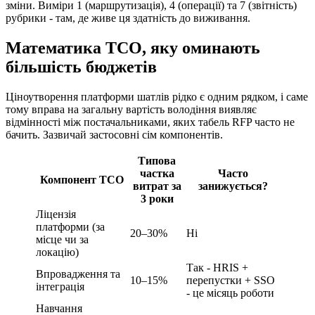
зміни. Виміри 1 (маршрутизація), 4 (операції) та 7 (звітність)
рубрики - там, де живе ця здатність до виживання.
Математика TCO, яку оминають
більшість бюджетів
Ціноутворення платформи шатлів рідко є одним рядком, і саме
тому вправа на загальну вартість володіння виявляє
відмінності між постачальниками, яких табель RFP часто не
бачить. Зазвичай застосовні сім компонентів.
Типова
частка
Часто
Компонент TCO
витрат за
занижується?
3 роки
Ліцензія
платформи (за
20–30%
Ні
місце чи за
локацію)
Так - HRIS +
Впровадження та
10–15%
перепустки + SSO
інтеграція
- це місяць роботи
Навчання