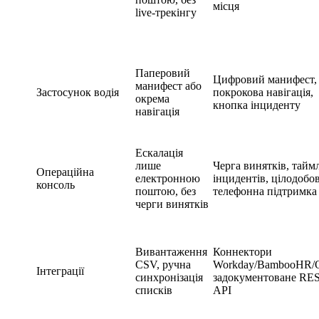
місця
live-трекінгу
Паперовий
Цифровий манифест,
манифест або
Застосунок водія
покрокова навігація,
окрема
кнопка інциденту
навігація
Ескалація
лише
Черга винятків, тайм
Операційна
електронною
інцидентів, цілодобо
консоль
поштою, без
телефонна підтримка
черги винятків
Вивантаження
Коннектори
CSV, ручна
Workday/BambooHR/O
Інтеграції
синхронізація
задокументоване RE
списків
API