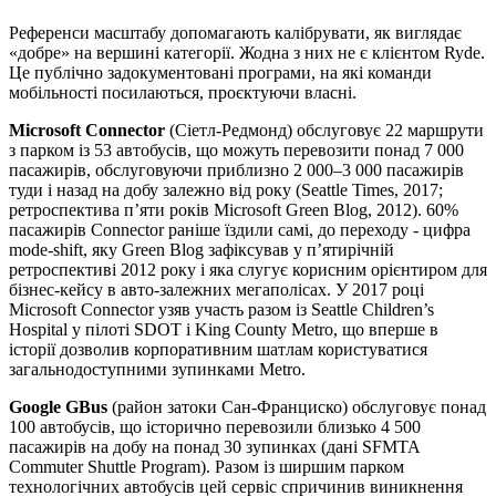
Референси масштабу допомагають калібрувати, як виглядає
«добре» на вершині категорії. Жодна з них не є клієнтом Ryde.
Це публічно задокументовані програми, на які команди
мобільності посилаються, проєктуючи власні.
Microsoft Connector
(Сіетл-Редмонд) обслуговує 22 маршрути
з парком із 53 автобусів, що можуть перевозити понад 7 000
пасажирів, обслуговуючи приблизно 2 000–3 000 пасажирів
туди і назад на добу залежно від року (Seattle Times, 2017;
ретроспектива п’яти років Microsoft Green Blog, 2012). 60%
пасажирів Connector раніше їздили самі, до переходу - цифра
mode-shift, яку Green Blog зафіксував у п’ятирічній
ретроспективі 2012 року і яка слугує корисним орієнтиром для
бізнес-кейсу в авто-залежних мегаполісах. У 2017 році
Microsoft Connector узяв участь разом із Seattle Children’s
Hospital у пілоті SDOT і King County Metro, що вперше в
історії дозволив корпоративним шатлам користуватися
загальнодоступними зупинками Metro.
Google GBus
(район затоки Сан-Франциско) обслуговує понад
100 автобусів, що історично перевозили близько 4 500
пасажирів на добу на понад 30 зупинках (дані SFMTA
Commuter Shuttle Program). Разом із ширшим парком
технологічних автобусів цей сервіс спричинив виникнення